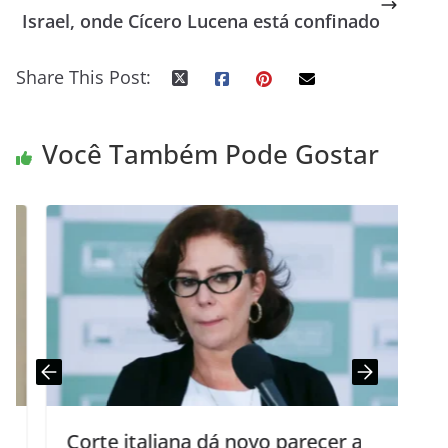
Israel, onde Cícero Lucena está confinado
Share This Post:
Você Também Pode Gostar
Corte italiana dá novo parecer a
S