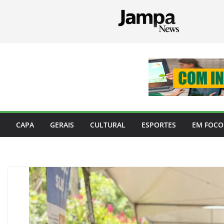
Pular
para
o
conteúdo
CAPA
GERAIS
CULTURAL
ESPORTES
EM FOCO