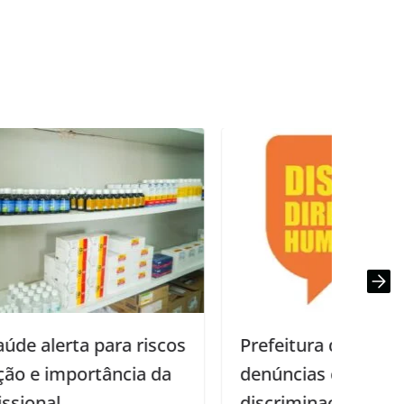
Prefeitura disponibiliza serviço para
denúncias contra atos de violência,
discriminação ou preconceito