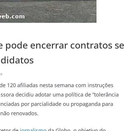
e pode encerrar contratos se
didatos
io
 120 afiliadas nesta semana com instruções
issora decidiu adotar uma política de “tolerância
nunciadas por parcialidade ou propaganda para
 não renovados.
iretor de
jornalismo
da Globo, o objetivo do