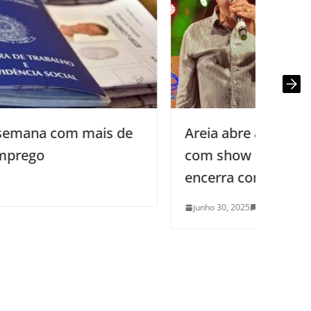
Areia abre a Rota Caminhos do Frio
com show de Adilson Ramos e
encerra com Nando Cordel
junho 30, 2025
0