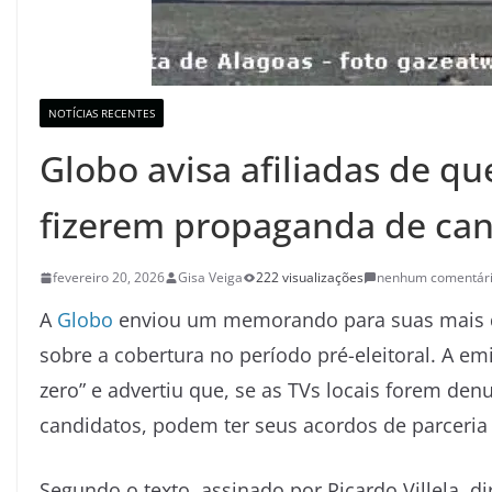
NOTÍCIAS RECENTES
Globo avisa afiliadas de qu
fizerem propaganda de can
fevereiro 20, 2026
Gisa Veiga
222 visualizações
nenhum comentár
A
Globo
enviou um memorando para suas mais de
sobre a cobertura no período pré-eleitoral. A em
zero” e advertiu que, se as TVs locais forem de
candidatos, podem ter seus acordos de parceria
Segundo o texto, assinado por Ricardo Villela, d