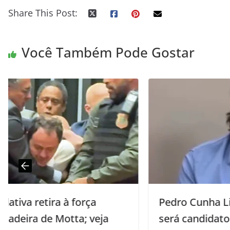
Share This Post:
Você Também Pode Gostar
Pedro Cunha Lima anuncia que não
será candidato a nada em 2026 e vai