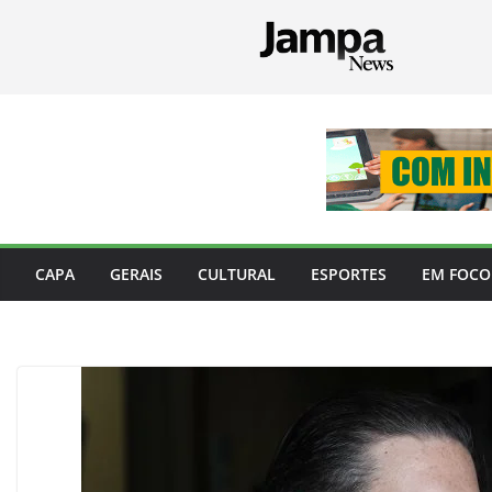
Pular
para
o
conteúdo
CAPA
GERAIS
CULTURAL
ESPORTES
EM FOCO