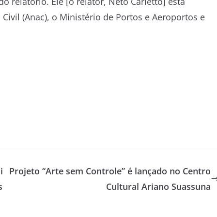
relatório. Ele [o relator, Neto Carletto] está
ivil (Anac), o Ministério de Portos e Aeroportos e
i
Projeto “Arte sem Controle” é lançado no Centro
s
Cultural Ariano Suassuna