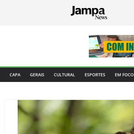
Pular
para
o
conteúdo
CAPA
GERAIS
CULTURAL
ESPORTES
EM FOCO