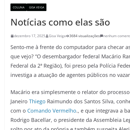
COLUNA
GISA VEIGA
Notícias como elas são
dezembro 17, 2025
Gisa Veiga
3684 visualizações
nenhum coment
Sento-me à frente do computador para checar as 
que vejo? “O desembargador federal Macário Ram
Federal da 2ª Região), foi preso pela Polícia Fe
investiga a atuação de agentes públicos no vaza
Macário era simplesmente o relator do processo
Janeiro
Thiego
Raimundo dos Santos Silva, conhe
com o
Comando Vermelho
., e que integrava a b
Rodrigo Bacellar, o presidente da Assembleia Leg
solto por ato da própria e também suspeita Aler