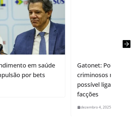
Gatonet: Polícia encontra dados de
criminosos na deep web e apura
possível ligação do esquema com
facções
dezembro 4, 2025
0