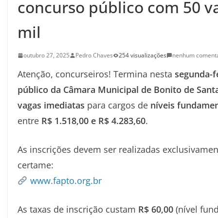
concurso público com 50 vag
mil
outubro 27, 2025
Pedro Chaves
254 visualizações
nenhum comentá
Atenção, concurseiros! Termina nesta
segunda-fe
público da Câmara Municipal de Bonito de Sant
vagas imediatas
para cargos de
níveis fundamen
entre
R$ 1.518,00 e R$ 4.283,60
.
As inscrições devem ser realizadas exclusivamen
certame:
www.fapto.org.br
As taxas de inscrição custam
R$ 60,00
(nível fun