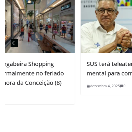
SUS terá teleatendimento em saúde
do
mental para compulsão por bets
)
dezembro 4, 2025
0