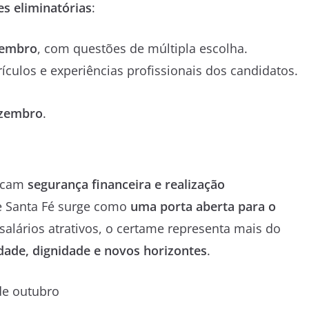
es eliminatórias
:
vembro
, com questões de múltipla escolha.
rrículos e experiências profissionais dos candidatos.
ezembro
.
uscam
segurança financeira e realização
e Santa Fé surge como
uma porta aberta para o
alários atrativos, o certame representa mais do
idade, dignidade e novos horizontes
.
de outubro