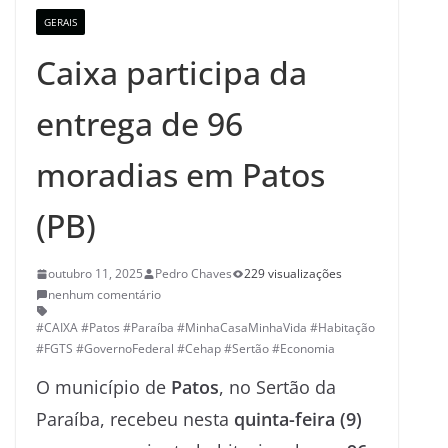
GERAIS
Caixa participa da
entrega de 96
moradias em Patos
(PB)
outubro 11, 2025
Pedro Chaves
229 visualizações
nenhum comentário
#CAIXA #Patos #Paraíba #MinhaCasaMinhaVida #Habitação
#FGTS #GovernoFederal #Cehap #Sertão #Economia
O município de
Patos
, no Sertão da
Paraíba, recebeu nesta
quinta-feira (9)