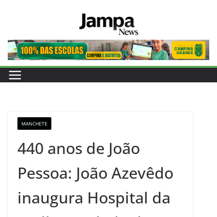
Pular
para
o
conteúdo
MANCHETE
440 anos de João
Pessoa: João Azevêdo
inaugura Hospital da