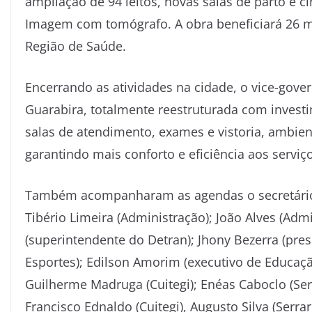
ampliação de 94 leitos, novas salas de parto e 
Imagem com tomógrafo. A obra beneficiará 26 mu
Região de Saúde.
Encerrando as atividades na cidade, o vice-gove
Guarabira, totalmente reestruturada com invest
salas de atendimento, exames e vistoria, ambien
garantindo mais conforto e eficiência aos serviç
Também acompanharam as agendas o secretário-c
Tibério Limeira (Administração); João Alves (Admi
(superintendente do Detran); Jhony Bezerra (pres
Esportes); Edilson Amorim (executivo de Educaçã
Guilherme Madruga (Cuitegi); Enéas Caboclo (Serra
Francisco Ednaldo (Cuitegi), Augusto Silva (Serra