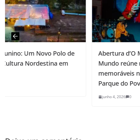
e
Abertura d’O Maior São João do
Mundo reúne multidão e shows
memoráveis no Palco Principal do
Parque do Povo
junho 4, 2026
0