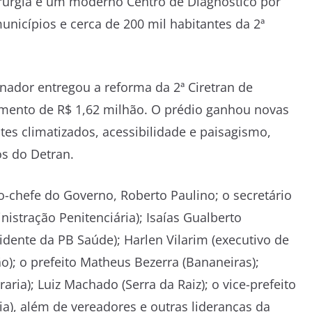
cirurgia e um moderno Centro de Diagnóstico por
nicípios e cerca de 200 mil habitantes da 2ª
rnador entregou a reforma da 2ª Ciretran de
imento de R$ 1,62 milhão. O prédio ganhou novas
tes climatizados, acessibilidade e paisagismo,
os do Detran.
hefe do Governo, Roberto Paulino; o secretário
nistração Penitenciária); Isaías Gualberto
idente da PB Saúde); Harlen Vilarim (executivo de
o); o prefeito Matheus Bezerra (Bananeiras);
ria); Luiz Machado (Serra da Raiz); o vice-prefeito
ria), além de vereadores e outras lideranças da