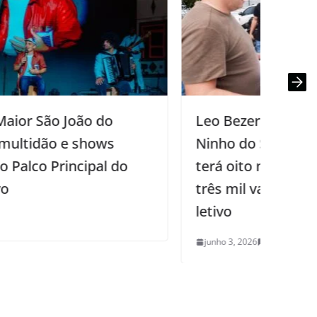
Leo Bezerra inspeciona obra de
Ninho do Saber em Gramame, que
terá oito novas unidades de ensino e
três mil vagas para o próximo ano
letivo
junho 3, 2026
0