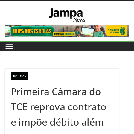
Pular
para
o
conteúdo
POLITICA
Primeira Câmara do
TCE reprova contrato
e impõe débito além