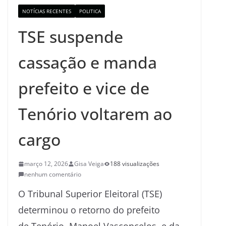
NOTÍCIAS RECENTES
POLITICA
TSE suspende
cassação e manda
prefeito e vice de
Tenório voltarem ao
cargo
março 12, 2026
Gisa Veiga
188 visualizações
nenhum comentário
O
Tribunal Superior Eleitoral
(TSE)
determinou o retorno do prefeito