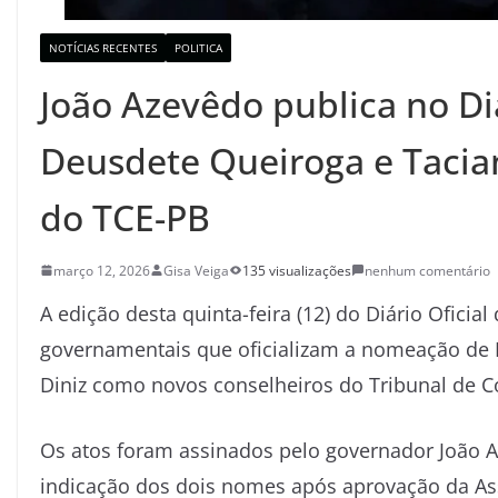
NOTÍCIAS RECENTES
POLITICA
João Azevêdo publica no Di
Deusdete Queiroga e Tacia
do TCE-PB
março 12, 2026
Gisa Veiga
135 visualizações
nenhum comentário
A edição desta quinta-feira (12) do
Diário Oficial
governamentais que oficializam a nomeação de
Diniz
como novos conselheiros do
Tribunal de C
Os atos foram assinados pelo governador
João 
indicação dos dois nomes após aprovação da
As