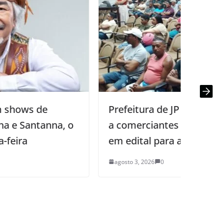
Prefeitura de JP entrega autorizações
O
a comerciantes informais aprovados
n
em edital para atuar na Orla
agosto 3, 2026
0