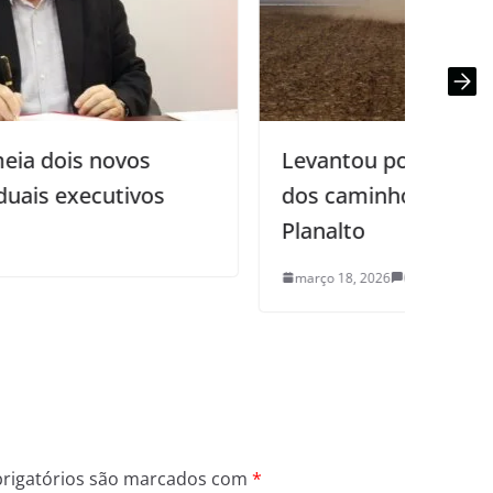
Levantou poeira: ameaça de greve
E
dos caminhoneiros preocupa
Planalto
a
março 18, 2026
0
rigatórios são marcados com
*