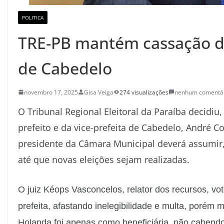
POLITICA
TRE-PB mantém cassação do 
de Cabedelo
novembro 17, 2025
Gisa Veiga
274 visualizações
nenhum comentá
O Tribunal Regional Eleitoral da Paraíba decidiu
prefeito e da vice-prefeita de Cabedelo, André 
presidente da Câmara Municipal deverá assumir,
até que novas eleições sejam realizadas.
O juiz Kéops Vasconcelos, relator dos recursos, vot
prefeita, afastando inelegibilidade e multa, porém
Holanda foi apenas como beneficiária, não cabendo 