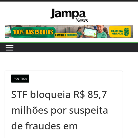
Pular
para
o
conteúdo
POLITICA
STF bloqueia R$ 85,7
milhões por suspeita
de fraudes em