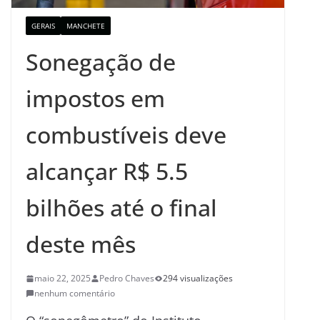
GERAIS
MANCHETE
Sonegação de
impostos em
combustíveis deve
alcançar R$ 5.5
bilhões até o final
deste mês
maio 22, 2025
Pedro Chaves
294 visualizações
nenhum comentário