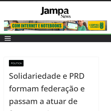
Pular
para
o
conteúdo
POLITICA
Solidariedade e PRD
formam federação e
passam a atuar de