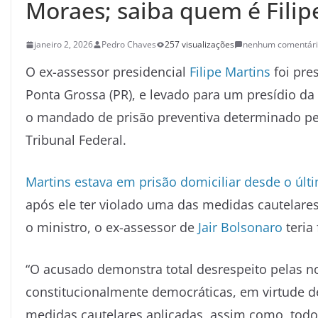
Moraes; saiba quem é Filip
janeiro 2, 2026
Pedro Chaves
257 visualizações
nenhum comentár
O ex-assessor presidencial
Filipe Martins
foi pre
Ponta Grossa (PR), e levado para um presídio da
o mandado de prisão preventiva determinado pe
Tribunal Federal.
Martins estava em prisão domiciliar desde o últ
após ele ter violado uma das medidas cautelare
o ministro, o ex-assessor de
Jair Bolsonaro
teria
“O acusado demonstra total desrespeito pelas no
constitucionalmente democráticas, em virtude de
medidas cautelares aplicadas, assim como, todo