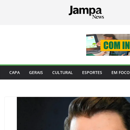
Pular
para
o
conteúdo
CAPA
GERAIS
CULTURAL
ESPORTES
EM FOCO