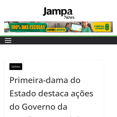
Pular
para
o
conteúdo
GERAIS
Primeira-dama do
Estado destaca ações
do Governo da