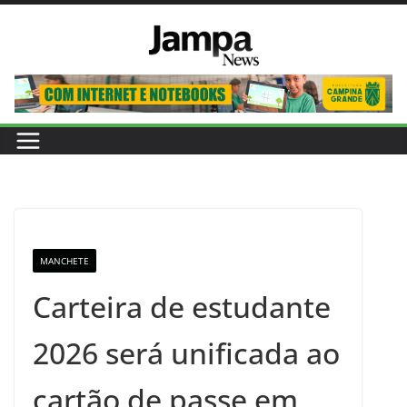
Pular
para
o
conteúdo
MANCHETE
Carteira de estudante
2026 será unificada ao
cartão de passe em