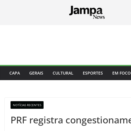
Pular
para
o
conteúdo
CAPA
GERAIS
CULTURAL
ESPORTES
EM FOCO
NOTÍCIAS RECENTES
PRF registra congestionam