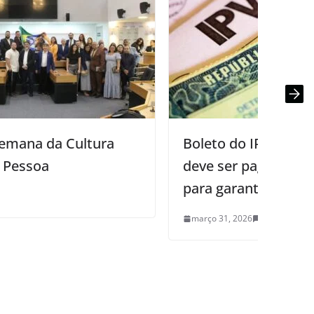
Boleto do IPVA da placa com final 3
deve ser pago até esta terça-feira (31)
para garantir desconto de 10%
março 31, 2026
0