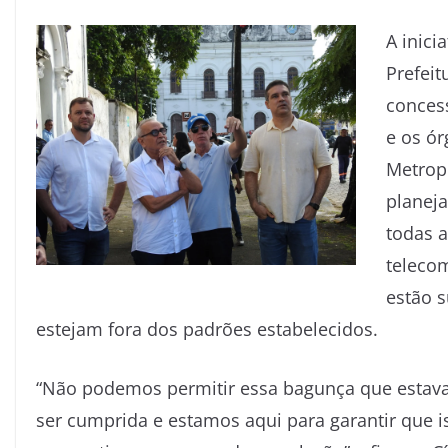
A inici
Prefeit
conces
e os ór
Metropo
planeja
todas 
teleco
estão s
estejam fora dos padrões estabelecidos.
“Não podemos permitir essa bagunça que estava
ser cumprida e estamos aqui para garantir que i