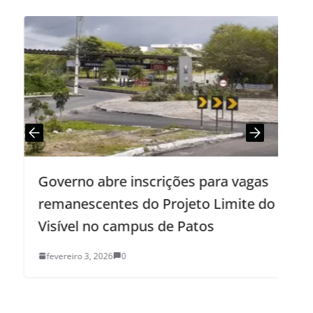
Governo abre inscrições para vagas
remanescentes do Projeto Limite do
Visível no campus de Patos
d
fevereiro 3, 2026
0