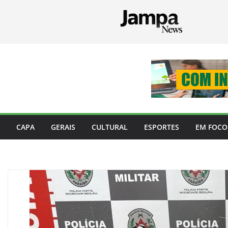
Pular
para
o
conteúdo
CAPA
GERAIS
CULTURAL
ESPORTES
EM FOCO