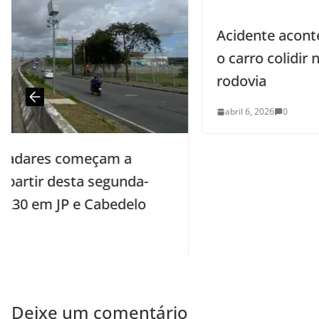
Acidente aconteceu na BR-101, após
o carro colidir no canteiro central da
rodovia
abril 6, 2026
0
Deixe um comentário