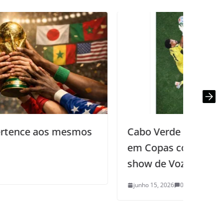
Cabo Verde segura Espanha e estreia
em Copas com empate histórico e
show de Vozinha
junho 15, 2026
0