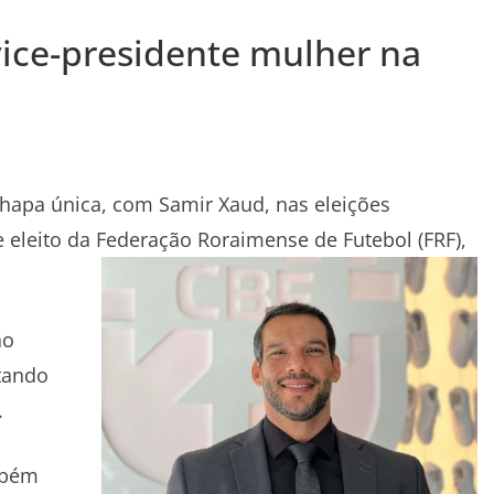
vice-presidente mulher na
chapa única, com Samir Xaud, nas eleições
 eleito da Federação Roraimense de Futebol (FRF),
ão
ntando
.
mbém