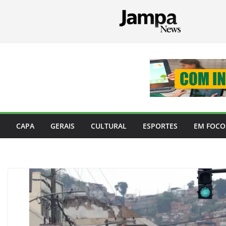
Pular
para
o
conteúdo
CAPA
GERAIS
CULTURAL
ESPORTES
EM FOCO