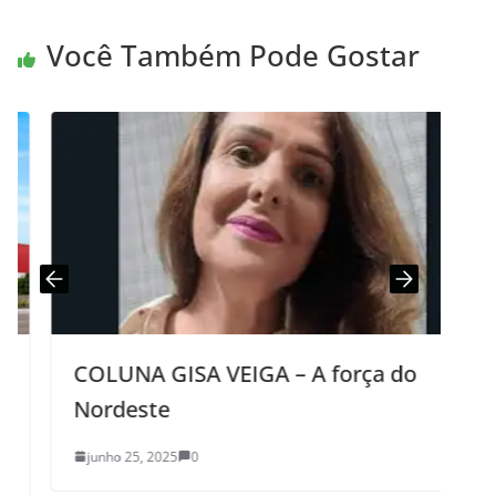
Você Também Pode Gostar
P
COLUNA GISA VEIGA – A força do
s
Nordeste
d
junho 25, 2025
0