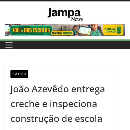
Pular
para
o
conteúdo
EM FOCO
João Azevêdo entrega
creche e inspeciona
construção de escola