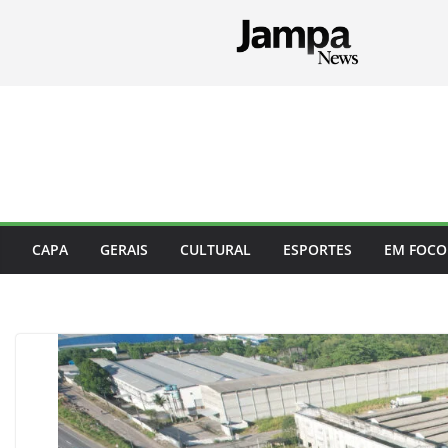
Pular
para
o
conteúdo
CAPA
GERAIS
CULTURAL
ESPORTES
EM FOCO