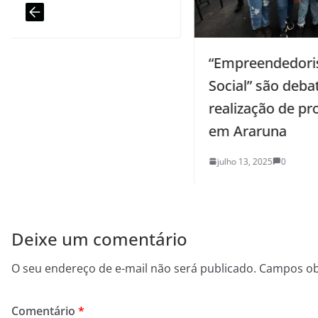
“Empreendedorismo e Inclusão
Social” são debatidos durante
realização de projetos da Sedap-PB
em Araruna
julho 13, 2025
0
Deixe um comentário
O seu endereço de e-mail não será publicado.
Campos ob
Comentário
*