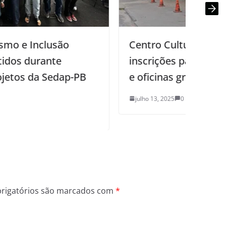
Centro Cultural de Mangabeira inicia
O
inscrições para 949 vagas em cursos
r
e oficinas gratuitas
r
r
julho 13, 2025
0
rigatórios são marcados com
*