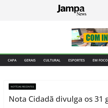
Pular
para
o
conteúdo
CAPA
GERAIS
CULTURAL
ESPORTES
EM FOCO
NOTÍCIAS RECENTES
Nota Cidadã divulga os 31