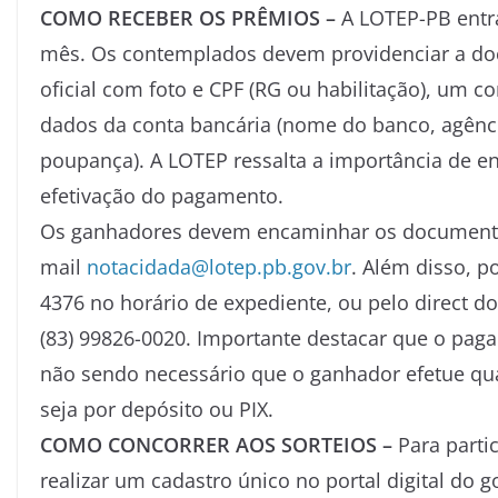
COMO RECEBER OS PRÊMIOS –
A LOTEP-PB entr
mês. Os contemplados devem providenciar a d
oficial com foto e CPF (RG ou habilitação), um co
dados da conta bancária (nome do banco, agência
poupança). A LOTEP ressalta a importância de e
efetivação do pagamento.
Os ganhadores devem encaminhar os documentos
mail
notacidada@lotep.pb.gov.br
. Além disso, p
4376 no horário de expediente, ou pelo direct 
(83) 99826-0020. Importante destacar que o pa
não sendo necessário que o ganhador efetue qu
seja por depósito ou PIX.
COMO CONCORRER AOS SORTEIOS –
Para parti
realizar um cadastro único no portal digital do 