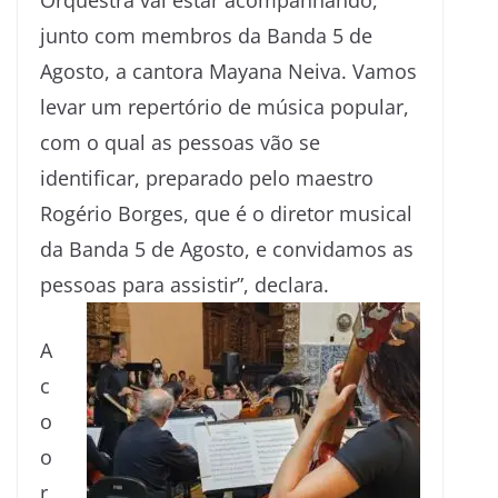
junto com membros da Banda 5 de
Agosto, a cantora Mayana Neiva. Vamos
levar um repertório de música popular,
com o qual as pessoas vão se
identificar, preparado pelo maestro
Rogério Borges, que é o diretor musical
da Banda 5 de Agosto, e convidamos as
pessoas para assistir”, declara.
A
c
o
o
r