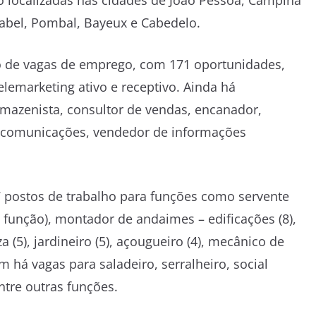
ão localizadas nas cidades de João Pessoa, Campina
Isabel, Pombal, Bayeux e Cabedelo.
o de vagas de emprego, com 171 oportunidades,
lemarketing ativo e receptivo. Ainda há
rmazenista, consultor de vendas, encanador,
lecomunicações, vendedor de informações
57 postos de trabalho para funções como servente
 função), montador de andaimes – edificações (8),
a (5), jardineiro (5), açougueiro (4), mecânico de
ém há vagas para saladeiro, serralheiro, social
ntre outras funções.