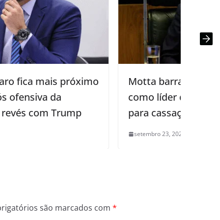
Motta barra Eduardo Bolsonaro
como líder da Minoria e abre espaço
para cassação por faltas
setembro 23, 2025
0
rigatórios são marcados com
*