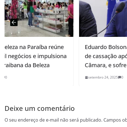
ne
Eduardo Bolsonaro fica mais próximo
ona
de cassação após ofensiva da
Câmara, e sofre revés com Trump
setembro 24, 2025
0
Deixe um comentário
O seu endereço de e-mail não será publicado.
Campos ob