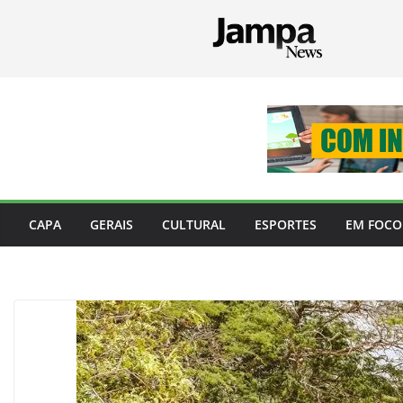
Pular
para
o
conteúdo
CAPA
GERAIS
CULTURAL
ESPORTES
EM FOCO