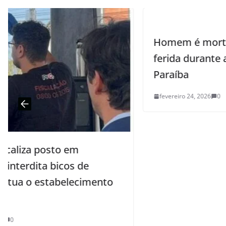
Homem é morto a tiros e idosa fica
ferida durante ataque no Sertão da
Paraíba
fevereiro 24, 2026
0