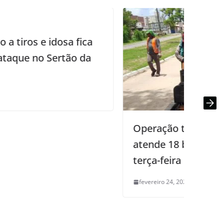
Operação tapa-buraco da Seinfra
atende 18 bairros da Capital nesta
terça-feira
fevereiro 24, 2026
0