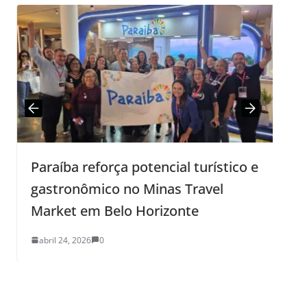
Paraíba reforça potencial turístico e
gastronômico no Minas Travel
Market em Belo Horizonte
e
abril 24, 2026
0