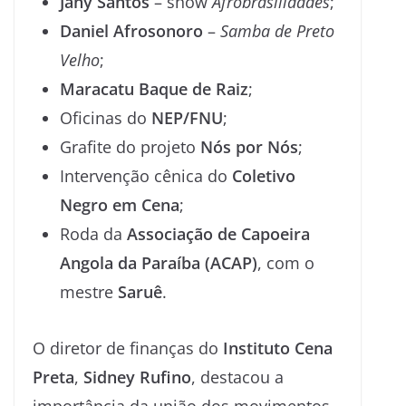
Jany Santos
– show
Afrobrasilidades
;
Daniel Afrosonoro
–
Samba de Preto
Velho
;
Maracatu Baque de Raiz
;
Oficinas do
NEP/FNU
;
Grafite do projeto
Nós por Nós
;
Intervenção cênica do
Coletivo
Negro em Cena
;
Roda da
Associação de Capoeira
Angola da Paraíba (ACAP)
, com o
mestre
Saruê
.
O diretor de finanças do
Instituto Cena
Preta
,
Sidney Rufino
, destacou a
importância da união dos movimentos