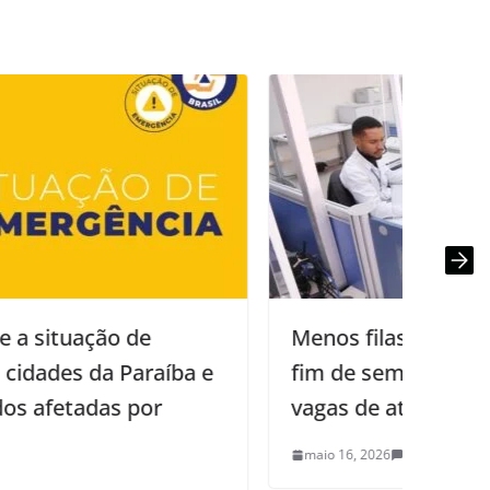
Menos filas no INSS: Mutirão neste
fim de semana (16 e 17) oferta 605
vagas de atendimento na Paraíba
maio 16, 2026
0