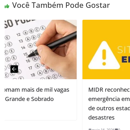
Você Também Pode Gostar
gas
MIDR reconhece a situação de
emergência em cidades da Paraíba e
de outros estados afetadas por
desastres
maio 16, 2026
0