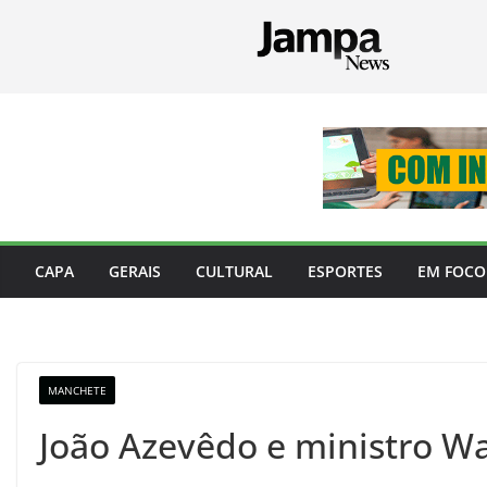
Pular
para
o
conteúdo
CAPA
GERAIS
CULTURAL
ESPORTES
EM FOCO
MANCHETE
João Azevêdo e ministro W