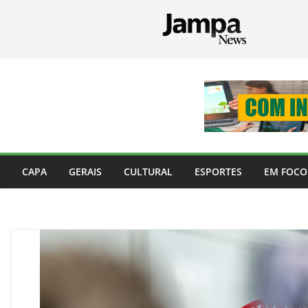
Pular
para
o
conteúdo
CAPA
GERAIS
CULTURAL
ESPORTES
EM FOCO