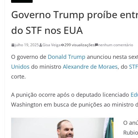
Governo Trump proíbe entr
do STF nos EUA
julho 19, 2025
Gisa Veiga
299 visualizações
nenhum comentário
O governo de
Donald Trump
anunciou nesta sext
Unidos
do ministro
Alexandre de Moraes
, do
STF
corte.
A punição ocorre após o deputado licenciado
Ed
Washington em busca de punições ao ministro d
O anú
Rubio