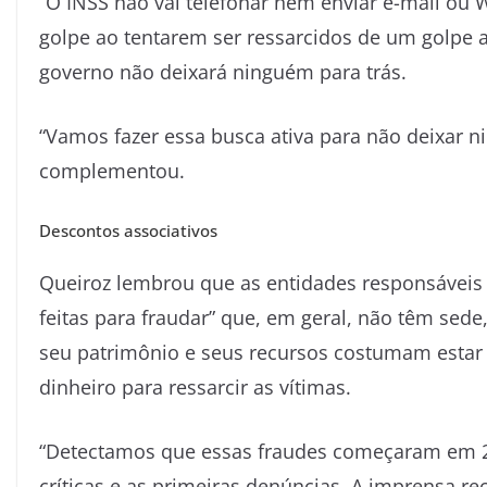
“O INSS não vai telefonar nem enviar e-mail ou
golpe ao tentarem ser ressarcidos de um golpe an
governo não deixará ninguém para trás.
“Vamos fazer essa busca ativa para não deixar n
complementou.
Descontos associativos
Queiroz lembrou que as entidades responsáveis 
feitas para fraudar” que, em geral, não têm sede
seu patrimônio e seus recursos costumam estar 
dinheiro para ressarcir as vítimas.
“Detectamos que essas fraudes começaram em 201
críticas e as primeiras denúncias. A imprensa r