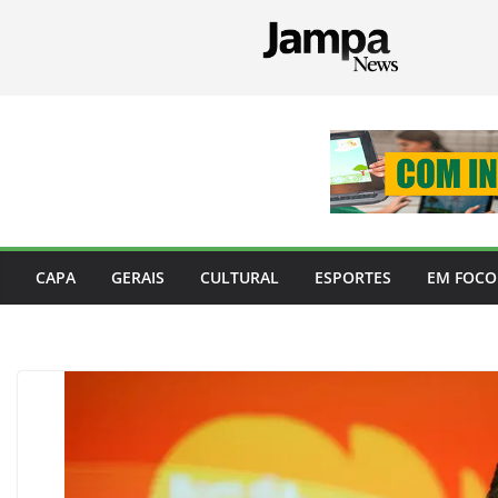
Pular
para
o
conteúdo
CAPA
GERAIS
CULTURAL
ESPORTES
EM FOCO