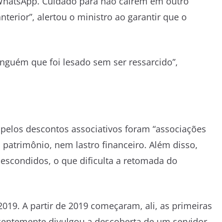
 WhatsApp. Cuidado para não caírem em outro
terior”, alertou o ministro ao garantir que o
inguém que foi lesado sem ser ressarcido”,
pelos descontos associativos foram “associações
, patrimônio, nem lastro financeiro. Além disso,
escondidos, o que dificulta a retomada do
9. A partir de 2019 começaram, ali, as primeiras
ecentemente divulgou a descoberta de um servidor