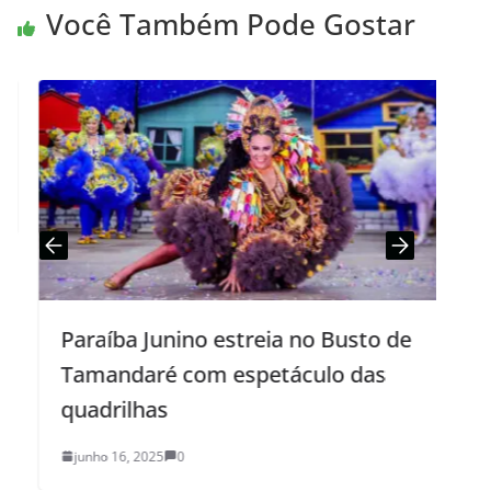
Você Também Pode Gostar
Paraíba Junino estreia no Busto de
V
Tamandaré com espetáculo das
e
quadrilhas
a
junho 16, 2025
0