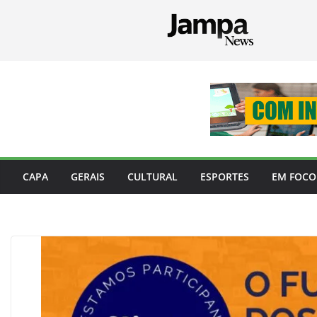
Pular
para
o
conteúdo
CAPA
GERAIS
CULTURAL
ESPORTES
EM FOCO