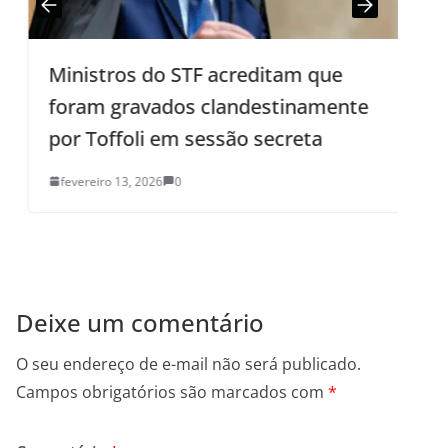
Ministros do STF acreditam que
foram gravados clandestinamente
por Toffoli em sessão secreta
o
fevereiro 13, 2026
0
Deixe um comentário
O seu endereço de e-mail não será publicado.
Campos obrigatórios são marcados com
*