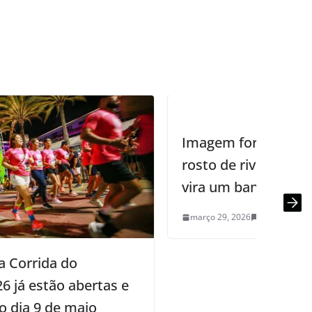
Imagem forte: Tofiq Musayev amassa
rosto de rival no UFC Seattle e luta
vira um banho de sangue
março 29, 2026
0