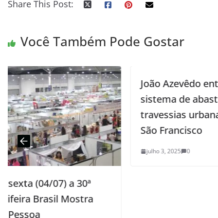
Share This Post:
Você Também Pode Gostar
João Azevêdo entrega creche,
sistema de abastecimento de água e
travessias urbanas em Vieirópolis e
São Francisco
julho 3, 2025
0