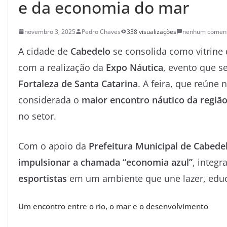
e da economia do mar
novembro 3, 2025
Pedro Chaves
338 visualizações
nenhum coment
A cidade de
Cabedelo
se consolida como vitrine
com a realização da
Expo Náutica
, evento que s
Fortaleza de Santa Catarina
. A feira, que reúne 
considerada o
maior encontro náutico da regiã
no setor.
Com o apoio da
Prefeitura Municipal de Cabede
impulsionar a chamada “economia azul”
, integ
esportistas
em um ambiente que une lazer, educ
Um encontro entre o rio, o mar e o desenvolvimento