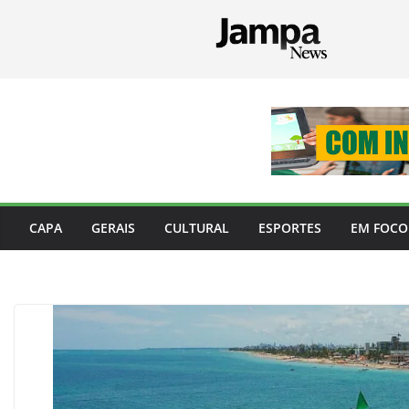
Pular
para
o
conteúdo
CAPA
GERAIS
CULTURAL
ESPORTES
EM FOCO