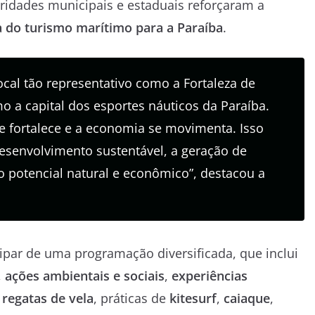
utoridades municipais e estaduais reforçaram a
a do turismo marítimo para a Paraíba
.
cal tão representativo como a Fortaleza de
o a capital dos esportes náuticos da Paraíba.
se fortalece e a economia se movimenta. Isso
senvolvimento sustentável, a geração de
o potencial natural e econômico”, destacou a
cipar de uma programação diversificada, que inclui
,
ações ambientais e sociais
,
experiências
m
regatas de vela
, práticas de
kitesurf
,
caiaque
,