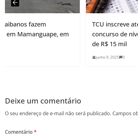
TCU inscreve até o dia 17 para
m
concurso de nível médio com salário
de R$ 15 mil
junho 9, 2025
0
Deixe um comentário
O seu endereço de e-mail não será publicado.
Campos ob
Comentário
*