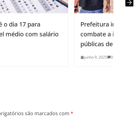
Prefeitura intensifica ações de
combate a invasões em áreas
públicas de Campina Grande
junho 9, 2025
0
rigatórios são marcados com
*