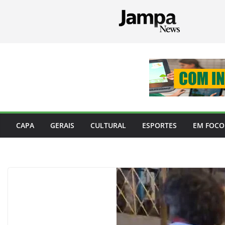
Pular
para
o
conteúdo
CAPA
GERAIS
CULTURAL
ESPORTES
EM FOCO