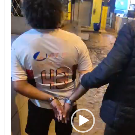
de
vídeo