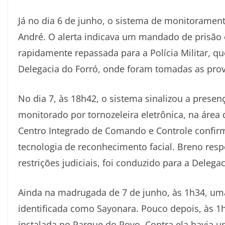
Já no dia 6 de junho, o sistema de monitorame
André. O alerta indicava um mandado de prisão 
rapidamente repassada para a Polícia Militar, q
Delegacia do Forró, onde foram tomadas as provi
No dia 7, às 18h42, o sistema sinalizou a pres
monitorado por tornozeleira eletrônica, na área
Centro Integrado de Comando e Controle confir
tecnologia de reconhecimento facial. Breno res
restrições judiciais, foi conduzido para a Delegac
Ainda na madrugada de 7 de junho, às 1h34, u
identificada como Sayonara. Pouco depois, às 1h4
instalada no Parque do Povo. Contra ela havia 