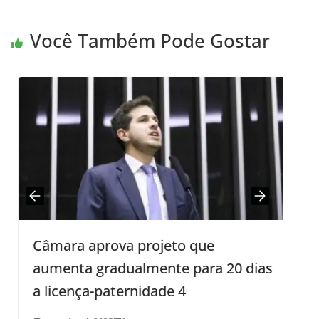
Você Também Pode Gostar
Câmara aprova projeto que
P
aumenta gradualmente para 20 dias
p
a licença-paternidade 4
a