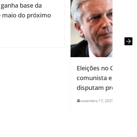
S
a
é
Eleições no Chile: ex-ministra
comunista e “Bolsonaro chileno”
disputam presidência em dezembro
novembro 17, 2025
0