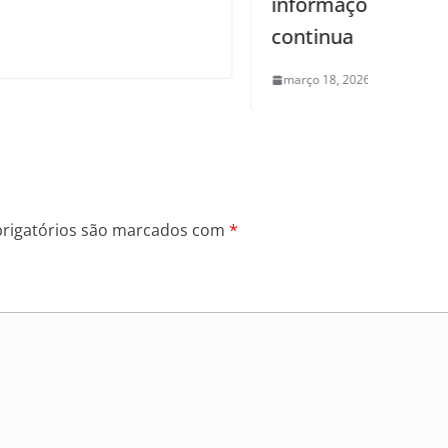
informações; fiscalização aos postos
continua
março 18, 2026
0
rigatórios são marcados com
*