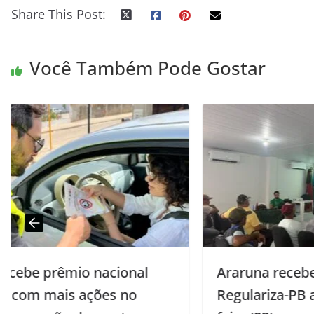
Share This Post:
Você Também Pode Gostar
Araruna recebe mutirões do
Regulariza-PB a partir de segunda-