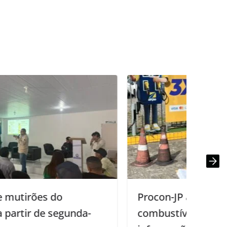
Procon-JP autua 13 distribuidoras de
combustíveis por sonegar