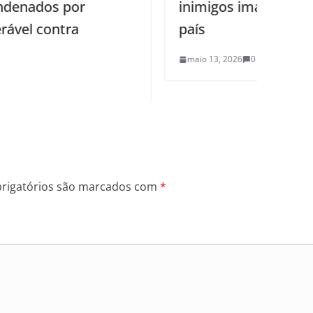
inimigos imaginários expõe a crise do
país
maio 13, 2026
0
rigatórios são marcados com
*