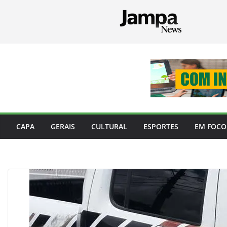
Pular
para
o
conteúdo
CAPA
GERAIS
CULTURAL
ESPORTES
EM FOCO