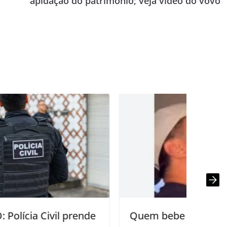
apidação do patrimônio; veja vídeo do vovô
Quem bebe detergente contra