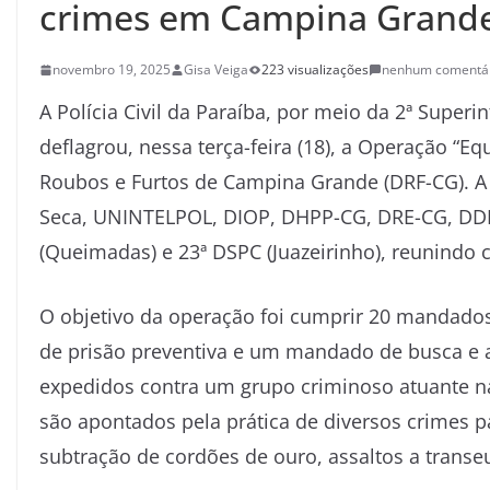
crimes em Campina Grand
novembro 19, 2025
Gisa Veiga
223 visualizações
nenhum comentá
A Polícia Civil da Paraíba, por meio da 2ª Superin
deflagrou, nessa terça-feira (18), a Operação “E
Roubos e Furtos de Campina Grande (DRF-CG). A
Seca, UNINTELPOL, DIOP, DHPP-CG, DRE-CG, DDF
(Queimadas) e 23ª DSPC (Juazeirinho), reunindo ce
O objetivo da operação foi cumprir 20 mandado
de prisão preventiva e um mandado de busca e a
expedidos contra um grupo criminoso atuante n
são apontados pela prática de diversos crimes pa
subtração de cordões de ouro, assaltos a transeu