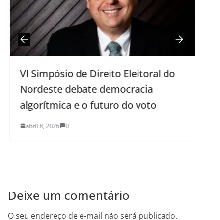
VI Simpósio de Direito Eleitoral do
T
Nordeste debate democracia
p
algorítmica e o futuro do voto
s
abril 8, 2026
0
Deixe um comentário
O seu endereço de e-mail não será publicado.