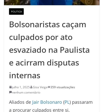
POLITICA
Bolsonaristas caçam
culpados por ato
esvaziado na Paulista
e acirram disputas
internas
julho 1, 2025
Gisa Veiga
359 visualizações
nenhum comentário
Aliados de
Jair Bolsonaro
(
PL
) passaram
a procurar culpados entre si,